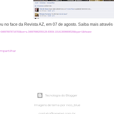
u no face da Revista AZ, em 07 de agosto. Saiba mais através 
d=346976978716793&set=a.346976962050128.83934.101413006606526&type=1&theater
mpartilhar
Tecnologia do Blogger
Imagens de tema por
nico_blue
contato@janela4.com.br