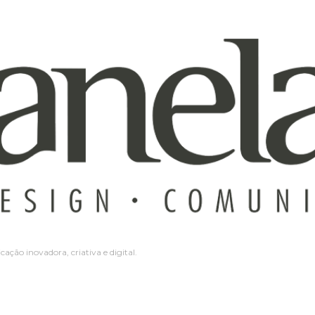
Pular para o conteúdo principal
ção inovadora, criativa e digital.